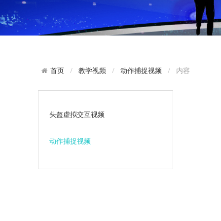
教学视频
动作捕捉视频
内容
首页
头盔虚拟交互视频
动作捕捉视频